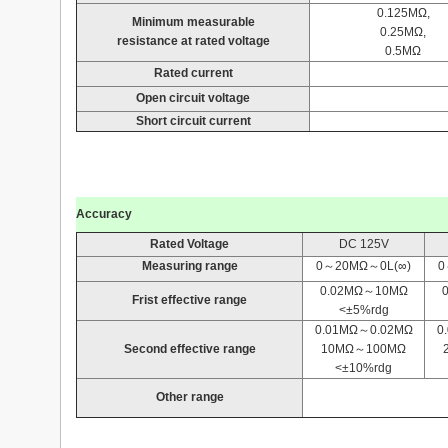
0.125MΩ,
Minimum measurable
0.25MΩ,
resistance at rated voltage
0.5MΩ
Rated current
Open circuit voltage
Short circuit current
Accuracy
Rated Voltage
DC 125V
Measuring range
0～20MΩ～0L(∞)
0
0.02MΩ～10MΩ
Frist effective range
<±5%rdg
0.01MΩ～0.02MΩ
0
Second effective range
10MΩ～100MΩ
<±10%rdg
Other range