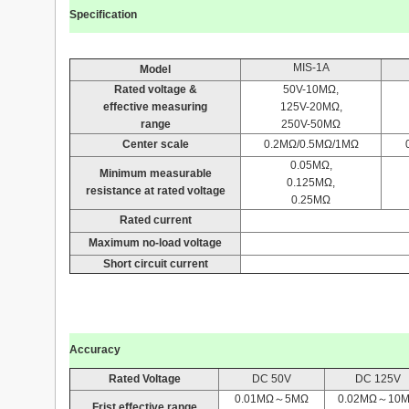
Specification
MIS-1A
Model
Rated voltage &
50V-10MΩ,
effective measuring
125V-20MΩ,
range
250V-50MΩ
Center scale
0.2MΩ/0.5MΩ/1MΩ
0.05MΩ,
Minimum measurable
0.125MΩ,
resistance at rated voltage
0.25MΩ
Rated current
Maximum
no-load voltage
Short circuit current
Accuracy
Rated Voltage
DC 50V
DC 125V
0.01MΩ～5MΩ
0.02MΩ～10
Frist effective range