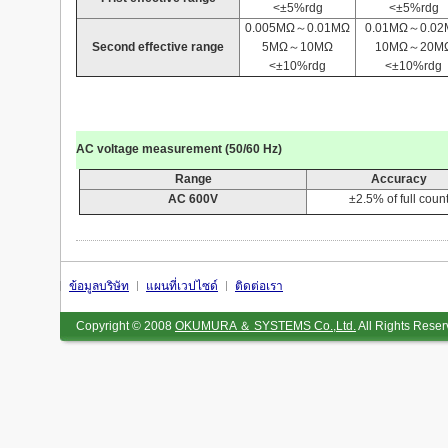
<±5%rdg
<±5%rdg
0.005MΩ～0.01MΩ
0.01MΩ～0.02
Second effective range
5MΩ～10MΩ
10MΩ～20M
<±10%rdg
<±10%rdg
AC voltage measurement (50/60 Hz)
Range
Accuracy
AC
600V
±2.5% of full coun
ข้อมูลบริษัท
แผนที่เวปไซด์
ติดต่อเรา
Copyright © 2008
OKUMURA ＆ SYSTEMS Co.,Ltd.
All Rights Reser