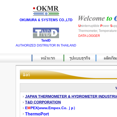
OKUMURA & SYSTEMS CO.,LTD
U
n
interruptible
P
ower
S
up
Thermometer, Temperature 
DATA LOGGER
TandD
AUTHORIZED DISTRIUTOR IN THAILAND
.
บ
JAPAN THERMOMETER & HYDROMETER INDUSTRIA
T&D CORPORATION
E
M
PEX(
www.Empex.Co.ｊp）
ThermoPort