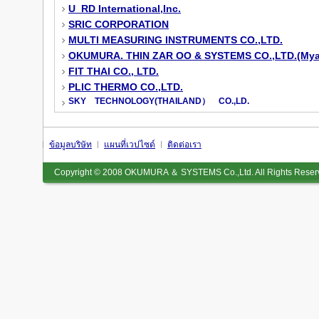
U_RD International,Inc.
SRIC CORPORATION
MULTI MEASURING INSTRUMENTS CO.,LTD.
OKUMURA. THIN ZAR OO & SYSTEMS CO.,LTD.(My
FIT THAI CO., LTD.
PLIC THERMO CO.,LTD.
SKY TECHNOLOGY(THAILAND） CO.,LD.
ข้อมูลบริษัท
แผนที่เวปไซด์
ติดต่อเรา
Copyright © 2008
OKUMURA ＆ SYSTEMS Co.,Ltd.
All Rights Reser