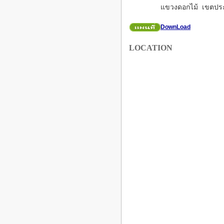
แขวงดอกไม้ เขตปร
DownLoad
LOCATION