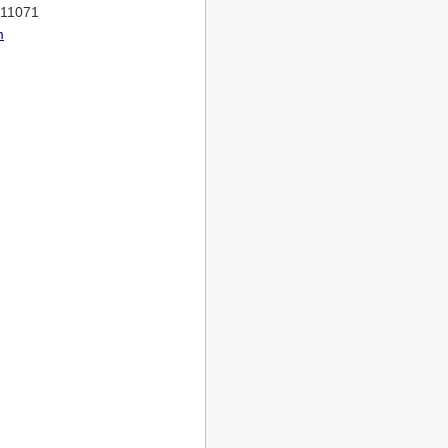
 11071
m