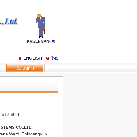
KAIZENMAN-
(
X
)
ENGLISH
ไทย
9-512-8018
STEMS CO.,LTD.
Zawana Ward, Thingangyun