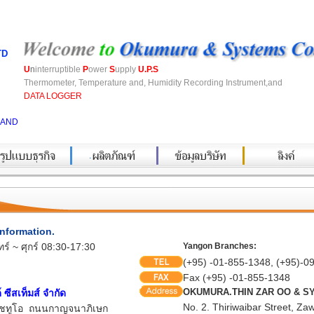
TD
U
n
interruptible
P
ower
S
upply
U.P.S
Thermometer, Temperature and, Humidity Recording Instrument,and
DATA LOGGER
LAND
.
information.
ร์ ~ ศุกร์ 08:30-17:30
Yangon Branches:
(+95) -01-855-1348, (+95)-0
Fax (+95) -01-855-1348
OKUMURA.THIN ZAR OO & SY
 ซีสเท็มส์ จำกัด
No. 2. Thiriwaibar Street, 
อชทูโอ ถนนกาญจนาภิเษก